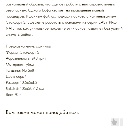
равномерный абразив, что сделает работу с ним атравматичным,
безопасным. Одного Бафа хватает на проводение полной
процедуры. К данным файлам подходит основа с наименованием
Стандарт S. Еще легче работать с основами из серии EASY PRO
NAIL, так как уникальное покрытие этих основ позволяет без усилий
снимать файлы .
Предназначение: маникюр
Форма: Стандарт S
Абразивность: 240 гритт
Mатериал: губка
Толщина: No Soft
Цвет: серый
Размер: 10,5х5х1,2
ДxШxВ: 105x50x12 мм
Вес: 70 г
Вам также может понадобиться: