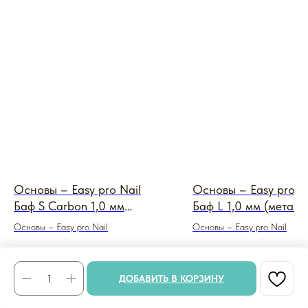
Основы – Easy pro Nail
Основы – Easy pro N
Баф S Carbon 1,0 мм
Баф L 1,0 мм (металл
(металл черный)
пленка Easy)
Основы – Easy pro Nail
Основы – Easy pro Nail
350
₽
660
₽
ДОБАВИТЬ В КОРЗИНУ