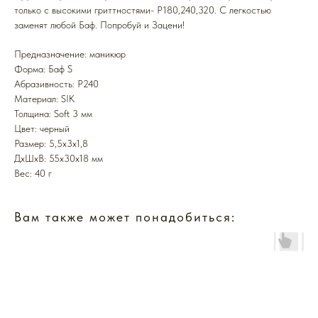
только с высокими гриттностями- Р180,240,320. С легкостью
заменят любой Баф. Попробуй и Зацени!
Предназначение: маникюр
Форма: Баф S
Абразивность: P240
Mатериал: SIK
Толщина: Soft 3 мм
Цвет: черный
Размер: 5,5х3х1,8
ДxШxВ: 55x30x18 мм
Вес: 40 г
Вам также может понадобиться: