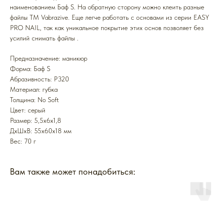
наименованием Баф S. На обратную сторону можно клеить разные
файлы ТМ Vabrazive. Еще легче работать с основами из серии EASY
PRO NAIL, так как уникальное покрытие этих основ позволяет без
усилий снимать файлы .
Предназначение: маникюр
Форма: Баф S
Абразивность: P320
Mатериал: губка
Толщина: No Soft
Цвет: серый
Размер: 5,5х6х1,8
ДxШxВ: 55x60x18 мм
Вес: 70 г
Вам также может понадобиться: