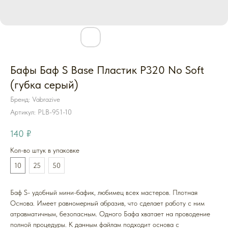
Бафы Баф S Base Пластик P320 No Soft
(губка серый)
Бренд: Vabrazive
Артикул:
PLB-951-10
140
₽
Кол-во штук в упаковке
10
25
50
Баф S- удобный мини-бафик, любимец всех мастеров. Плотная
Основа. Имеет равномерный абразив, что сделает работу с ним
атравматичным, безопасным. Одного Бафа хватает на проводение
полной процедуры. К данным файлам подходит основа с