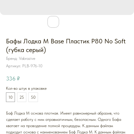
Бафы Лодка M Base Пластик P80 No Soft
(губка серый)
Бренд: Vabrazive
Артикул:
PLB-976-10
336
₽
Кол-во штук в упаковке
10
25
50
Баф Лодка M основа плотная. Имеет равномерный абразив, что
сделает работу с ним атравматичным, безопасным. Одного Бафа
хватает на проводение полной процедуры. К данным файлам
подходит основа с наименованием Баф Лодка M. К данным файлам