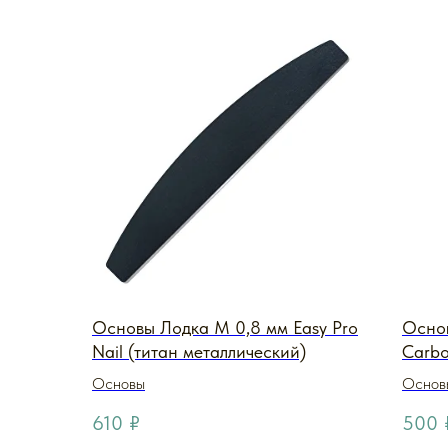
Основы Лодка M 0,8 мм Easy Pro
Основ
Nail (титан металлический)
Carbo
Основы
Основы
610
₽
500