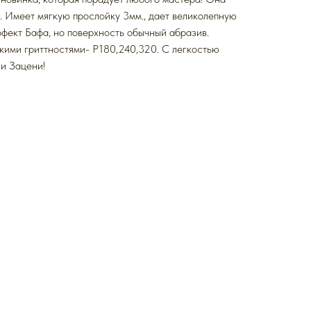
а. Имеет мягкую прослойку 3мм., дает великолепную
ффект Бафа, но поверхность обычный абразив.
кими гриттностями- Р180,240,320. С легкостью
и Зацени!