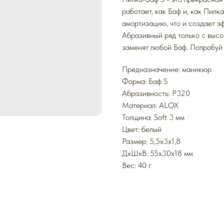
работает, как Баф и, как Пилк
амортизацию, что и создает э
Абразивный ряд только с высо
заменят любой Баф. Попробуй 
Предназначение: маникюр
Форма: Баф S
Абразивность: P320
Mатериал: ALOX
Толщина: Soft 3 мм
Цвет: белый
Размер: 5,5х3х1,8
ДxШxВ: 55x30x18 мм
Вес: 40 г