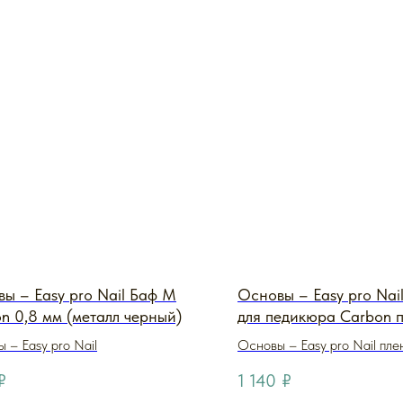
ы – Easy pro Nail Баф M
Основы – Easy pro Nai
n 0,8 мм (металл черный)
для педикюра Carbon 
110\33 (металл carbon
 – Easy pro Nail
Основы – Easy pro Nail пле
металлический)
₽
1 140
₽