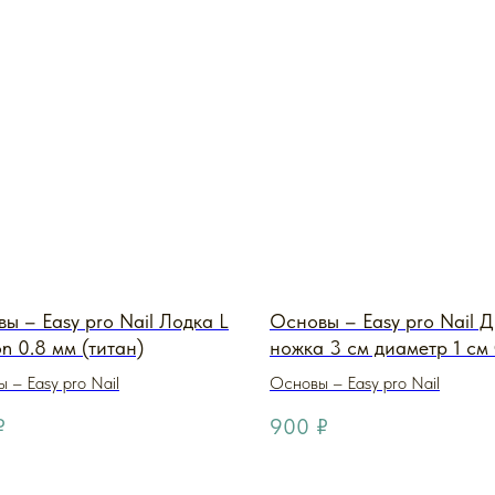
ы – Easy pro Nail Лодка L
Основы – Easy pro Nail Д
n 0.8 мм (титан)
ножка 3 см диаметр 1 см
(металл carbon металличе
 – Easy pro Nail
Основы – Easy pro Nail
₽
900
₽