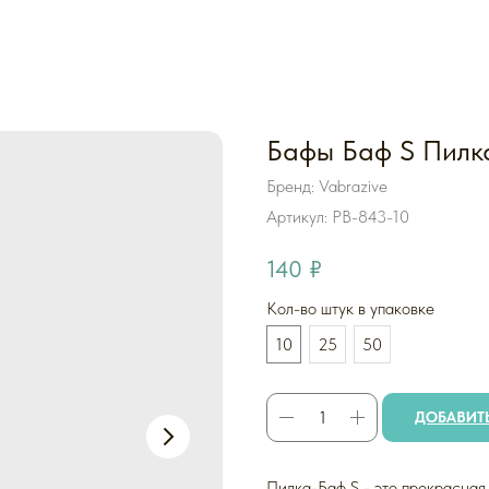
Бафы Баф S Пилка
Бренд: Vabrazive
Артикул:
PB-843-10
140
₽
Кол-во штук в упаковке
10
25
50
ДОБАВИТЬ
Пилка-Баф S - это прекрасная