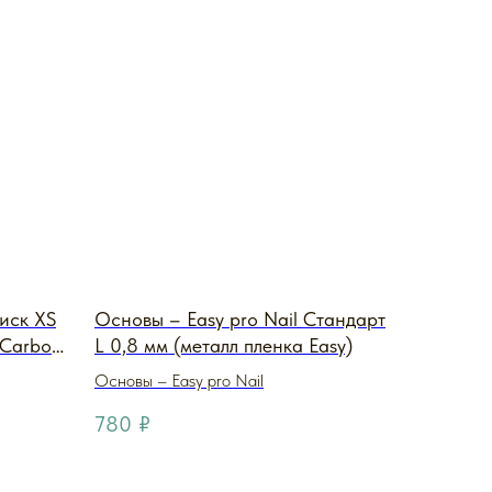
иск XS
Основы – Easy pro Nail Стандарт
 Carbon
L 0,8 мм (металл пленка Easy)
ский)
Основы – Easy pro Nail
780
₽