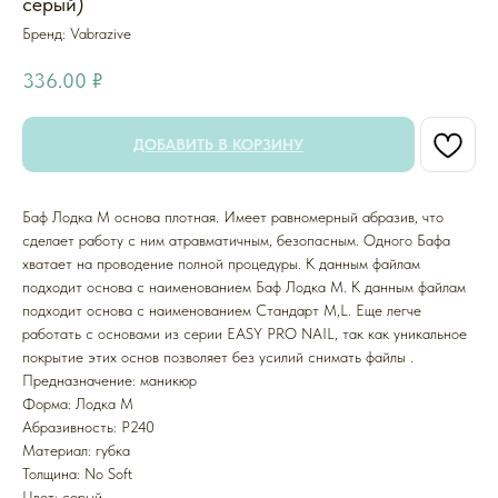
серый)
Бренд: Vabrazive
336.00
₽
ДОБАВИТЬ В КОРЗИНУ
Баф Лодка M основа плотная. Имеет равномерный абразив, что
сделает работу с ним атравматичным, безопасным. Одного Бафа
хватает на проводение полной процедуры. К данным файлам
подходит основа с наименованием Баф Лодка M. К данным файлам
подходит основа с наименованием Стандарт M,L. Еще легче
работать с основами из серии EASY PRO NAIL, так как уникальное
покрытие этих основ позволяет без усилий снимать файлы .
Предназначение: маникюр
Форма: Лодка M
Абразивность: P240
Mатериал: губка
Толщина: No Soft
Цвет: серый