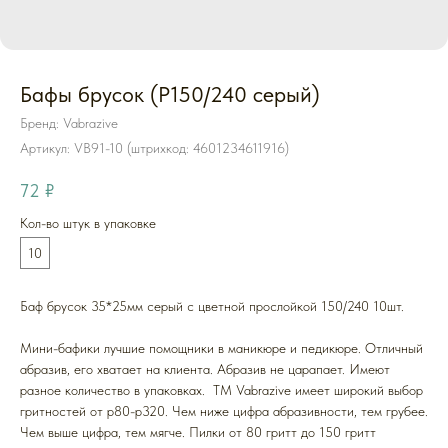
Бафы брусок (P150/240 серый)
Бренд: Vabrazive
Артикул:
VB91-10 (штрихкод: 4601234611916)
72
₽
Кол-во штук в упаковке
10
Баф брусок 35*25мм серый с цветной прослойкой 150/240 10шт.
Мини-бафики лучшие помощники в маникюре и педикюре. Отличный
абразив, его хватает на клиента. Абразив не царапает. Имеют
разное количество в упаковках. ТМ Vabrazive имеет широкий выбор
гритностей от p80-p320. Чем ниже цифра абразивности, тем грубее.
Чем выше цифра, тем мягче. Пилки от 80 гритт до 150 гритт