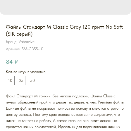
Файлы Стандарт M Classic Gray 120 гритт No Soft
(SIK серый)
Бренд: Vabrazive
Артикул:
SM-C355-10
84
₽
Кол-во штук в упаковке
10
25
50
Файл Стандарт M тонкий, без мягкой подложки, Файлы Classic
имеют обрезанный край, что делает их дешевле, чем Premium файлы,
Данные файлы не покрывают полностью основу и клеются строго по
центру основы, Поэтому края основы остаются не закрытыми, что
никак не влияет на работу, А самое главное экономит денежные
средства наших покупателей, Идеальны для подпиливания нижних