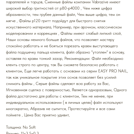
параллелей и торцов, Cменные файлы компании Vabrazive имеют
широкий выбор гритностей от р80-р4000 , Чем ниже цифра
абразивности, тем грубее данный файл, Чем выше цифра, тем он
мягче , Файлы р120 гритт подойдут для быстрого снятия
искуственного материала, Например, при арочном, классическом
моделировании и коррекциях , Файлы имеют слабый липкий слой,
Наши основы немного больше файлов, что позволяет мастеру
спокойно работать и не бояться порезать краем выступающего
файла подушечку пальца клиента, файл образно "утоплен" в основу,
оставляя по краям тонкий зазор, Рекомендации: Файл необходимо
клеить строго по центру, так Вы сможете безопасно работать с
клиентом, Еще легче работать с основами из серии EASY PRO NAIL,
так как уникальное покрытие этих основ позволяет без усилий
снимать файлы , Серые файлы сделают всю работу за Вас,
Мгновенная сцепка с поверхностью, Является одноразовым, Одного
файла достаточно для работы с клиентом, Тем не менее, при
индивидуальном использовании ( в личных целях) файл используют
многократно, Абразив не сыпится, Протестируйте и все сами
поймете , Цена Вас приятно удивит,
Толщина: No Soft
Размер: 11x3,5x0,3