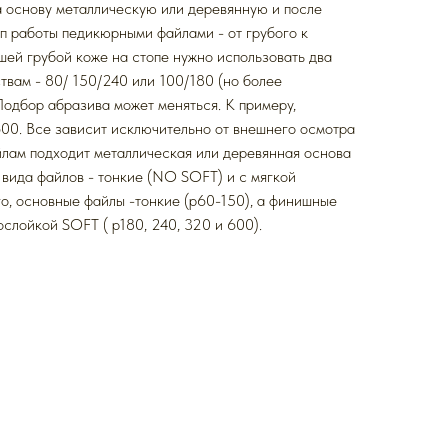
а основу металлическую или деревянную и после
п работы педикюрными файлами - от грубого к
шей грубой коже на стопе нужно использовать два
ствам - 80/ 150/240 или 100/180 (но более
Подбор абразива может меняться. К примеру,
00. Все зависит исключительно от внешнего осмотра
йлам подходит металлическая или деревянная основа
 вида файлов - тонкие (NO SOFT) и с мягкой
о, основные файлы -тонкие (р60-150), а финишные
ослойкой SOFT ( р180, 240, 320 и 600).