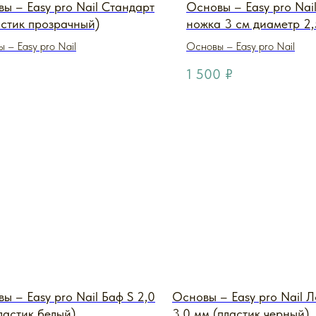
ы – Easy pro Nail Стандарт
Основы – Easy pro Nai
астик прозрачный)
ножка 3 см диаметр 2,
Carbon (металл carbon
 – Easy pro Nail
Основы – Easy pro Nail
металлический)
1 500
₽
ы – Easy pro Nail Баф S 2,0
Основы – Easy pro Nail Л
ластик белый)
3,0 мм (пластик черный)