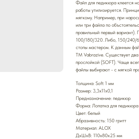
Файл для педикюра клеется н
работы утилизируется. Принци
мягкому. Например, при нарос
или три файла по объстоятель
правильный первый вариант). 
100/180/320. Либо, 150/240/6
стопы мастером. К данным фа
ТМ Vabrazive. Существует два
прослойкой (SOFT). Чаще всег
файлы выбирают - с мягкой пр
Толщина: Soft 1 мм
Размер: 3,3x11x0,1
Предназначение: педикюр
Форма: Лопатка для педикюра
Цвет: белый
Абразивность: 150 гритт
Mатериал: ALOX
ДxШxВ: 110x80x25 мм