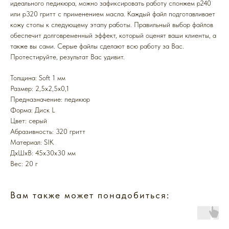
идеального педикюра, можно зафиксировать работу спонжем p240
или p320 гритт с применением масла. Каждый файл подготавливает
кожу стопы к следующему этапу работы. Правильный выбор файлов
обеспечит долговременный эффект, который оценят ваши клиенты, а
также вы сами. Серые файлы сделают всю работу за Вас.
Протестируйте, результат Вас удивит.
Толщина: Soft 1 мм
Размер: 2,5x2,5x0,1
Предназначение: педикюр
Форма: Диск L
Цвет: серый
Абразивность: 320 гритт
Mатериал: SIK
ДxШxВ: 45x30x30 мм
Вес: 20 г
Вам также может понадобиться: