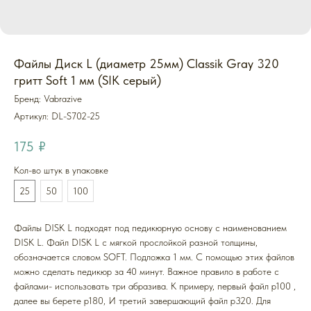
Файлы Диск L (диаметр 25мм) Classik Gray 320
гритт Soft 1 мм (SIK серый)
Бренд: Vabrazive
Артикул:
DL-S702-25
175
₽
Кол-во штук в упаковке
25
50
100
Файлы DISK L подходят под педикюрную основу с наименованием
DISK L. Файл DISK L с мягкой прослойкой разной толщины,
обозначается словом SOFT. Подложка 1 мм. С помощью этих файлов
можно сделать педикюр за 40 минут. Важное правило в работе с
файлами- использовать три абразива. К примеру, первый файл p100 ,
далее вы берете p180, И третий завершающий файл p320. Для