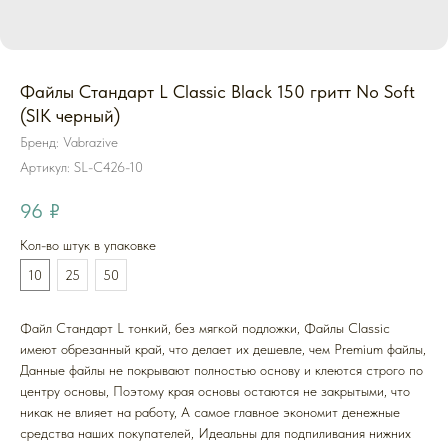
Файлы Стандарт L Classic Black 150 гритт No Soft
(SIK черный)
Бренд: Vabrazive
Артикул:
SL-C426-10
96
₽
Кол-во штук в упаковке
10
25
50
Файл Стандарт L тонкий, без мягкой подложки, Файлы Classic
имеют обрезанный край, что делает их дешевле, чем Premium файлы,
Данные файлы не покрывают полностью основу и клеются строго по
центру основы, Поэтому края основы остаются не закрытыми, что
никак не влияет на работу, А самое главное экономит денежные
средства наших покупателей, Идеальны для подпиливания нижних