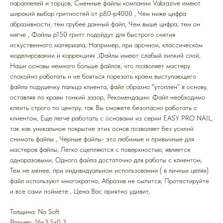
параллелей и торцов, Cменные файлы компании Vabrazive имеют
широкий выбор гритностей от р80-р4000 , Чем ниже цифра
абразивности, тем грубее данный файл, Чем выше цифра, тем он
мягче , Файлы р150 гритт подойдут для быстрого снятия
искуственного материала, Например, при арочном, классическом
моделировании и коррекциях ,Файлы имеют слабый липкий слой,
Наши основы немного больше файлов, что позволяет мастеру
спокойно работать и не бояться порезать краем выступающего
файла подушечку пальца клиента, файл образно "утоплен" в основу,
оставляя по краям тонкий зазор, Рекомендации: Файл необходимо
клеить строго по центру, так Вы сможете безопасно работать с
клиентом, Еще легче работать с основами из серии EASY PRO NAIL,
так как уникальное покрытие этих основ позволяет без усилий
снимать файлы , Черные файлы- это любимые и привычные для
мастеров файлы, Легко сцепляются с поверхностью, является
одноразовыми, Одного файла достаточно для работы с клиентом,
Тем не менее, при индивидуальном использовании ( в личных целях)
файл используют многократно, Абразив не сыпится, Протестируйте
и все сами поймете , Цена Вас приятно удивит,
Толщина: No Soft
Размер: 16x3,5x0,3