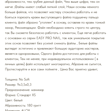
абразивности, тем грубее данный файл, Чем выше цифра, тем он
мягче ,Файлы имеют слабый липкий слой, Наши основы немного
больше файлов, что позволяет мастеру спокойно работать и не
бояться порезать краем выступающего файла подушечку пальца
клиента, файл образно "утоплен" в основу, оставляя по краям тонкий
зазор, Рекомендации: Файл необходимо клеить строго по центру,
так Вы сможете безопасно работать с клиентом, Еще легче работать
с основами из серии EASY PRO NAIL, так как уникальное покрытие
этих основ позволяет без усилий снимать файлы , Белые файлы
выглядят эстетично и привлекают большую аудиторию мастеров,
является одноразовыми, Одного файла достаточно для работы с
клиентом, Тем не менее, при индивидуальном использовании ( в
личных целях) файл используют многократно, Абразив не сыпится,
Протестируйте и все сами поймете , Цена Вас приятно удивит,
Толщина: No Soft
Размер: 9x3,5x0,3
Предназначение: маникюр
Форма: Стандарт XS
Цвет: белый
Абразивность: 180 гритт
Mатериал: ALOX