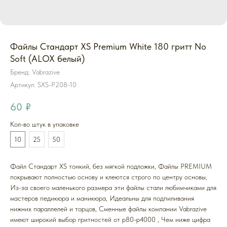
Файлы Стандарт XS Premium White 180 гритт No
Soft (ALOX белый)
Бренд: Vabrazive
Артикул:
SXS-P208-10
60
₽
Кол-во штук в упаковке
10
25
50
Файл Стандарт XS тонкий, без мягкой подложки, Файлы PREMIUM
покрывают полностью основу и клеются строго по центру основы,
Из-за своего маленького размера эти файлы стали любимчиками для
мастеров педикюра и маникюра, Идеальны для подпиливания
нижних параллелей и торцов, Cменные файлы компании Vabrazive
имеют широкий выбор гритностей от р80-р4000 , Чем ниже цифра