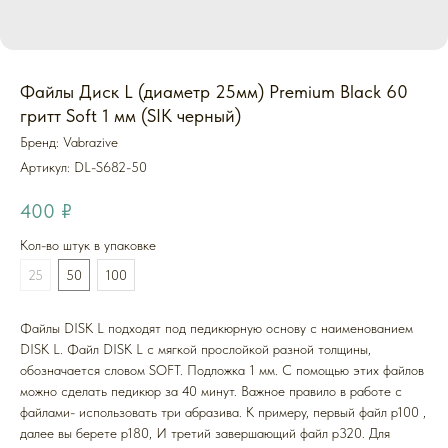
Файлы Диск L (диаметр 25мм) Premium Black 60
гритт Soft 1 мм (SIK черный)
Бренд: Vabrazive
Артикул:
DL-S682-50
400
₽
Кол-во штук в упаковке
25
50
100
Файлы DISK L подходят под педикюрную основу с наименованием
DISK L. Файл DISK L с мягкой прослойкой разной толщины,
обозначается словом SOFT. Подложка 1 мм. С помощью этих файлов
можно сделать педикюр за 40 минут. Важное правило в работе с
файлами- использовать три абразива. К примеру, первый файл p100 ,
далее вы берете p180, И третий завершающий файл p320. Для