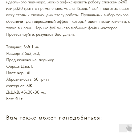
идеального педикюра, можно зафиксировать работу спонжем p240
или p320 гритт с применением масла. Каждый файл подготавливает
кожу стопы к следующему этапу работы. Правильный выбор файлов
обеспечит долговременный эффект, который оценят ваши клиенты, а
также вы сами. Черные файлы -это любимые файлы мастеров.
Протестируйте, результат Вас удивит.
Толщина: Soft 1 мм
Размер: 2,5x2,5x0,1
Предназначение: педикюр
Форма: Диск L
Цвет: черный
Абразивность: 60 гритт
Mатериал: SIK
ДxШxВ: 45x30x30 мм
Вес: 40 г
Вам также может понадобиться: