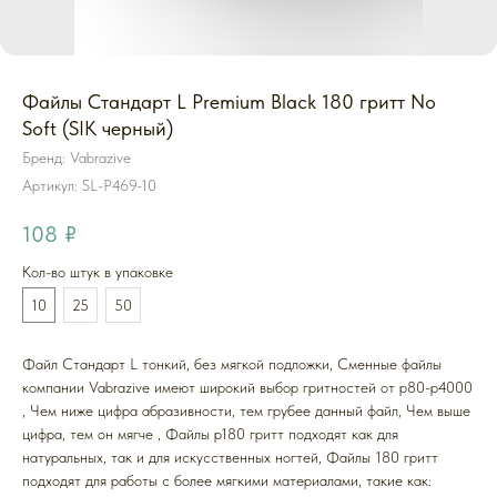
Файлы Стандарт L Premium Black 180 гритт No
Soft (SIK черный)
Бренд: Vabrazive
Артикул:
SL-P469-10
108
₽
Кол-во штук в упаковке
10
25
50
Файл Стандарт L тонкий, без мягкой подложки, Cменные файлы
компании Vabrazive имеют широкий выбор гритностей от р80-р4000
, Чем ниже цифра абразивности, тем грубее данный файл, Чем выше
цифра, тем он мягче , Файлы р180 гритт подходят как для
натуральных, так и для искусственных ногтей, Файлы 180 гритт
подходят для работы с более мягкими материалами, такие как: