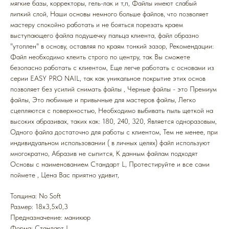
мягкие базы, корректоры, гель-лак и т,п, Файлы имеют слабый
липкий слой, Наши основы немного больше файлов, что позволяет
мастеру спокойно работать и не бояться порезать краем
выступающего файла подушечку пальца клиента, файл образно
"утоплен" в основу, оставляя по краям тонкий зазор, Рекомендации:
Файл необходимо клеить строго по центру, так Вы сможете
безопасно работать с клиентом, Еще легче работать с основами из
серии EASY PRO NAIL, так как уникальное покрытие этих основ
позволяет без усилий снимать файлы , Черные файлы - это Премиум
файлы, Это любимые и привычные для мастеров файлы, Легко
сцепляются с поверхностью, Необходимо выбивать пыль щеткой на
высоких абразивах, таких как: 180, 240, 320, Является одноразовым,
Одного файла достаточно для работы с клиентом, Тем не менее, при
индивидуальном использовании ( в личных целях) файл используют
многократно, Абразив не сыпится, К данным файлам подходят
Основы с наименованием Стандарт L, Протестируйте и все сами
поймете , Цена Вас приятно удивит,
Толщина: No Soft
Размер: 18x3,5x0,3
Предназначение: маникюр
Форма: Стандарт L