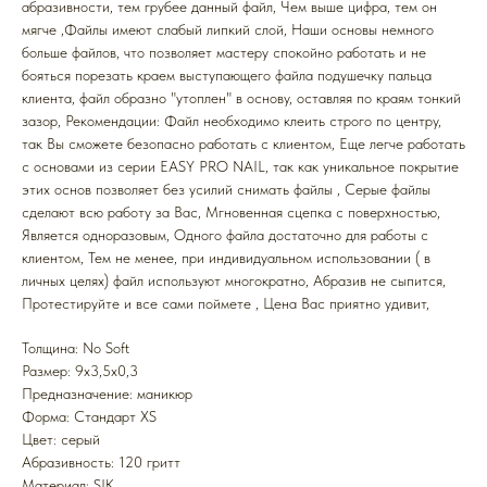
абразивности, тем грубее данный файл, Чем выше цифра, тем он
мягче ,Файлы имеют слабый липкий слой, Наши основы немного
больше файлов, что позволяет мастеру спокойно работать и не
бояться порезать краем выступающего файла подушечку пальца
клиента, файл образно "утоплен" в основу, оставляя по краям тонкий
зазор, Рекомендации: Файл необходимо клеить строго по центру,
так Вы сможете безопасно работать с клиентом, Еще легче работать
с основами из серии EASY PRO NAIL, так как уникальное покрытие
этих основ позволяет без усилий снимать файлы , Серые файлы
сделают всю работу за Вас, Мгновенная сцепка с поверхностью,
Является одноразовым, Одного файла достаточно для работы с
клиентом, Тем не менее, при индивидуальном использовании ( в
личных целях) файл используют многократно, Абразив не сыпится,
Протестируйте и все сами поймете , Цена Вас приятно удивит,
Толщина: No Soft
Размер: 9x3,5x0,3
Предназначение: маникюр
Форма: Стандарт XS
Цвет: серый
Абразивность: 120 гритт
Mатериал: SIK