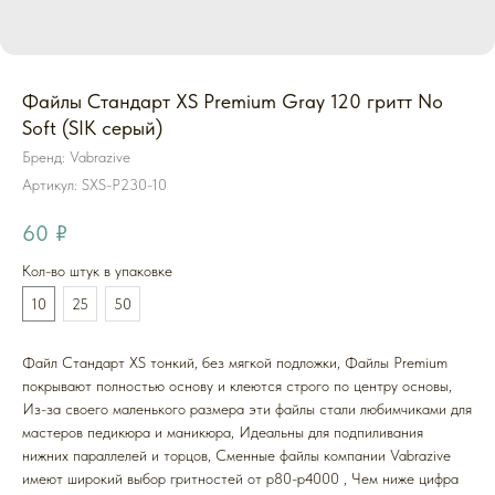
Файлы Стандарт XS Premium Gray 120 гритт No
Soft (SIK серый)
Бренд: Vabrazive
Артикул:
SXS-P230-10
60
₽
Кол-во штук в упаковке
10
25
50
Файл Стандарт XS тонкий, без мягкой подложки, Файлы Premium
покрывают полностью основу и клеются строго по центру основы,
Из-за своего маленького размера эти файлы стали любимчиками для
мастеров педикюра и маникюра, Идеальны для подпиливания
нижних параллелей и торцов, Cменные файлы компании Vabrazive
имеют широкий выбор гритностей от р80-р4000 , Чем ниже цифра