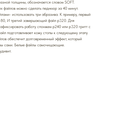
разной толщины, обозначается словом SOFT.
х файлов можно сделать педикюр за 40 минут.
йлами- использовать три абразива. К примеру, первый
p180, И третий завершающий файл p320. Для
афиксировать работу спонжем p240 или p320 гритт с
айл подготавливает кожу стопы к следующему этапу
йлов обеспечит долговременный эффект, который
 вы сами. Белые файлы самочищающие.
удивит.