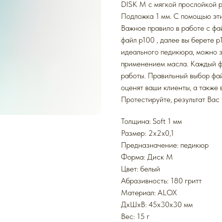
DISK M с мягкой прослойкой 
Подложка 1 мм. С помощью эти
Важное правило в работе с фа
файл p100 , далее вы берете 
идеального педикюра, можно з
применением масла. Каждый ф
работы. Правильный выбор фа
оценят ваши клиенты, а также
Протестируйте, результат Вас 
Толщина: Soft 1 мм
Размер: 2x2x0,1
Предназначение: педикюр
Форма: Диск M
Цвет: белый
Абразивность: 180 гритт
Mатериал: ALOX
ДxШxВ: 45x30x30 мм
Вес: 15 г