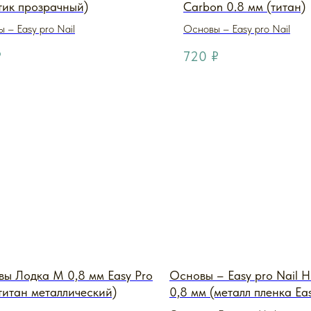
тик прозрачный)
Carbon 0.8 мм (титан)
 – Easy pro Nail
Основы – Easy pro Nail
₽
720
₽
ы Лодка M 0,8 мм Easy Pro
Основы – Easy pro Nail 
(титан металлический)
0,8 мм (металл пленка Ea