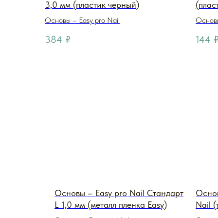
3,0 мм (пластик черный)
(плас
Основы – Easy pro Nail
Основы
384
₽
144
Основы – Easy pro Nail Стандарт
Основ
L 1,0 мм (металл пленка Easy)
Nail 