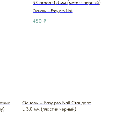
S Carbon 0,8 мм (металл черный)
Основы – Easy pro Nail
450
₽
Ножик
Основы – Easy pro Nail Стандарт
sy)
L 3,0 мм (пластик черный)