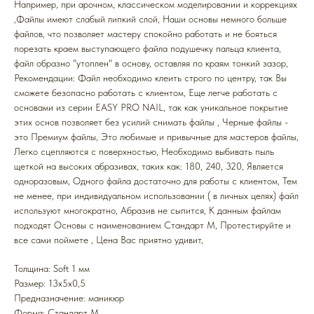
Например, при арочном, классическом моделировании и коррекциях
,Файлы имеют слабый липкий слой, Наши основы немного больше
файлов, что позволяет мастеру спокойно работать и не бояться
порезать краем выступающего файла подушечку пальца клиента,
файл образно "утоплен" в основу, оставляя по краям тонкий зазор,
Рекомендации: Файл необходимо клеить строго по центру, так Вы
сможете безопасно работать с клиентом, Еще легче работать с
основами из серии EASY PRO NAIL, так как уникальное покрытие
этих основ позволяет без усилий снимать файлы , Черные файлы -
это Премиум файлы, Это любимые и привычные для мастеров файлы,
Легко сцепляются с поверхностью, Необходимо выбивать пыль
щеткой на высоких абразивах, таких как: 180, 240, 320, Является
одноразовым, Одного файла достаточно для работы с клиентом, Тем
не менее, при индивидуальном использовании ( в личных целях) файл
используют многократно, Абразив не сыпится, К данным файлам
подходят Основы с наименованием Стандарт M, Протестируйте и
все сами поймете , Цена Вас приятно удивит,
Толщина: Soft 1 мм
Размер: 13x5x0,5
Предназначение: маникюр
Форма: Стандарт M