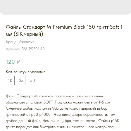
Файлы Стандарт M Premium Black 150 гритт Soft 1
мм (SIK черный)
Бренд: Vabrazive
Артикул:
SM-PS391-10
120
₽
Кол-во штук в упаковке
10
25
50
Файл Стандарт M с мягкой прослойкой разной толщины,
обозначается словом SOFT, Подложка может быть от 1-5 мм
Cменные файлы компании Vabrazive имеют широкий выбор
гритностей от р80-р4000 , Чем ниже цифра абразивности, тем
грубее данный файл, Чем выше цифра, тем он мягче , Файлы р150
гритт подойдут для быстрого снятия искуственного материала,