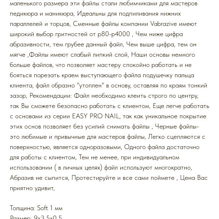
маленького размера эти файлы стали любимчиками для мастеров
педикюра и маникюра, Идеальны для подпиливания нижних
параллелей и торцов, Cменные файлы компании Vabrazive имеют
широкий выбор гритностей от р80-р4000 , Чем ниже цифра
абразивности, тем грубее данный файл, Чем выше цифра, тем он
мягче ,Файлы имеют слабый липкий слой, Наши основы немного
больше файлов, что позволяет мастеру спокойно работать и не
бояться порезать краем выступающего файла подушечку пальца
клиента, файл образно "утоплен" в основу, оставляя по краям тонкий
зазор, Рекомендации: Файл необходимо клеить строго по центру,
так Вы сможете безопасно работать с клиентом, Еще легче работать
с основами из серии EASY PRO NAIL, так как уникальное покрытие
этих основ позволяет без усилий снимать файлы , Черные файлы-
это любимые и привычные для мастеров файлы, Легко сцепляются с
поверхностью, является одноразовыми, Одного файла достаточно
для работы с клиентом, Тем не менее, при индивидуальном
использовании ( в личных целях) файл используют многократно,
Абразив не сыпится, Протестируйте и все сами поймете , Цена Вас
приятно удивит,
Толщина: Soft 1 мм
Размер: 9x3,5x0,5