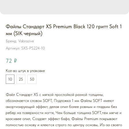
Файлы Стандарт XS Premium Black 120 гритт Soft 1
мм (SIK черный)
Бренд: Vabrazive
Артикул:
SXS-PS224-10
72
₽
Кол-во штук в упаковке
10
25
50
Файл Стандарт XS с мягкой прослойкой разной толщины,
обозначается словом SOFT, Подложка 1 мм Файлы SOFT имеют
амортизирующий эффект, делая опил более ровным и гладким без
ребер на поверхности ногтя, Чем больше толщина SOFT,тем мягче и
красивее опил, Создает эффект бафа, Файлы Premium покрывают
полностью основу и клеются строго по центру основы, Из-за своего