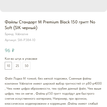
Файлы Стандарт M Premium Black 150 гритт No
Soft (SIK черный)
Бренд: Vabrazive
Артикул:
SM-P384-10
96
₽
Кол-во штук в упаковке
10
25
50
Файл Лодка M тонкий, без мягкой подложки, Cменные файлы
компании Vabrazive имеют широкий выбор гритностей от р80-р4000
, Чем ниже цифра абразивности, тем грубее данный файл, Чем выше
цифра, тем он мягче , Файлы р150 гритт подойдут для быстрого
снятия искуственного материала, Например, при арочном,
классическом моделировании и коррекциях ,Файлы имеют слабый