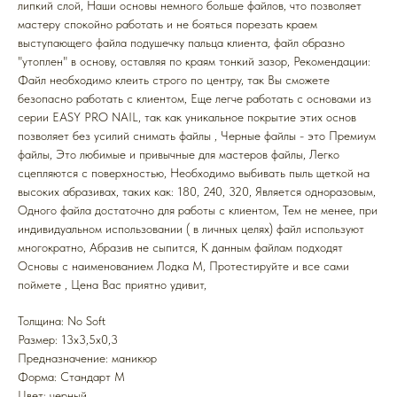
липкий слой, Наши основы немного больше файлов, что позволяет
мастеру спокойно работать и не бояться порезать краем
выступающего файла подушечку пальца клиента, файл образно
"утоплен" в основу, оставляя по краям тонкий зазор, Рекомендации:
Файл необходимо клеить строго по центру, так Вы сможете
безопасно работать с клиентом, Еще легче работать с основами из
серии EASY PRO NAIL, так как уникальное покрытие этих основ
позволяет без усилий снимать файлы , Черные файлы - это Премиум
файлы, Это любимые и привычные для мастеров файлы, Легко
сцепляются с поверхностью, Необходимо выбивать пыль щеткой на
высоких абразивах, таких как: 180, 240, 320, Является одноразовым,
Одного файла достаточно для работы с клиентом, Тем не менее, при
индивидуальном использовании ( в личных целях) файл используют
многократно, Абразив не сыпится, К данным файлам подходят
Основы с наименованием Лодка M, Протестируйте и все сами
поймете , Цена Вас приятно удивит,
Толщина: No Soft
Размер: 13x3,5x0,3
Предназначение: маникюр
Форма: Стандарт M
Цвет: черный