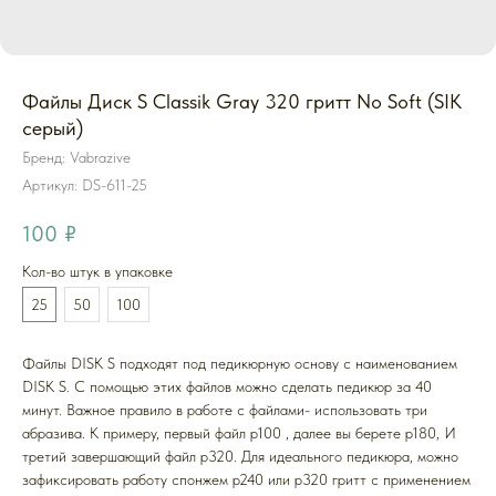
Файлы Диск S Classik Gray 320 гритт No Soft (SIK
серый)
Бренд: Vabrazive
Артикул:
DS-611-25
100
₽
Кол-во штук в упаковке
25
50
100
Файлы DISK S подходят под педикюрную основу с наименованием
DISK S. С помощью этих файлов можно сделать педикюр за 40
минут. Важное правило в работе с файлами- использовать три
абразива. К примеру, первый файл p100 , далее вы берете p180, И
третий завершающий файл p320. Для идеального педикюра, можно
зафиксировать работу спонжем p240 или p320 гритт с применением