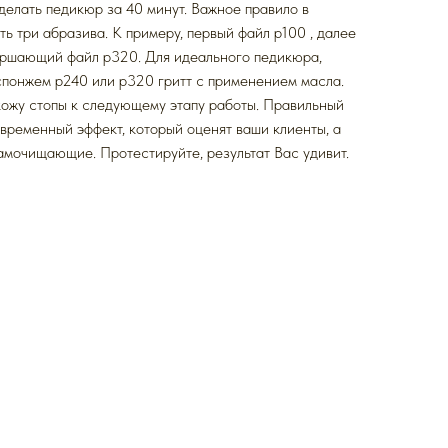
елать педикюр за 40 минут. Важное правило в
ь три абразива. К примеру, первый файл p100 , далее
вершающий файл p320. Для идеального педикюра,
спонжем p240 или p320 гритт с применением масла.
кожу стопы к следующему этапу работы. Правильный
временный эффект, который оценят ваши клиенты, а
амочищающие. Протестируйте, результат Вас удивит.