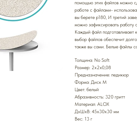
помощью этих файлов можно сд
работе с файлами- использоват
вы берете p180, И третий за
можно зафиксировать работу 
Каждый файл подготавливает 
выбор файлов обеспечит долго
также вы сами. Белые файлы с
Толщина: No Soft
Размер: 2x2x0,08
Предназначение: педикюр
Форма: Диск M
Цвет: белый
Абразивность: 320 гритт
Mатериал: ALOX
ДxШxВ: 45x30x30 мм
Вес: 13 г