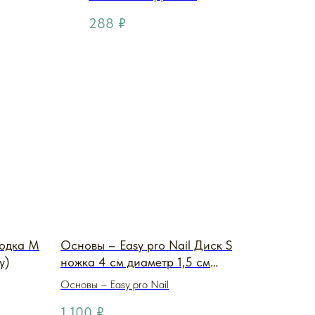
288
₽
Лодка M
Основы – Easy pro Nail Диск S
y)
ножка 4 см диаметр 1,5 см
Carbon (металл carbon
Основы – Easy pro Nail
металлический)
1 100
₽