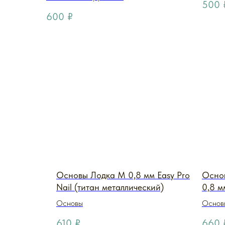
500
600
₽
Основы Лодка M 0,8 мм Easy Pro
Основ
Nail (титан металлический)
0,8 м
Основы
Основы
610
₽
660