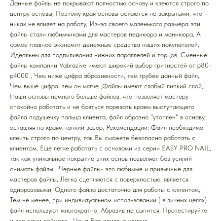
Данные файлы не покрывают полностью основу и клеются строго по
центру основы, Поэтому края основы остаются не закрытыми, что
никак не влияет на работу, Из-за своего маленького размера эти
файлы стали любимчиками для мастеров педикюра и маникюра, А
самое главное экономит денежные средства наших покупателей,
Идеальны для подпиливания нижних параллелей и торцов, Cменные
файлы компании Vabrazive имеют широкий выбор гритностей от р80-
р4000 , Чем ниже цифра абразивности, тем грубее данный файл,
Чем выше цифра, тем он мягче ,Файлы имеют слабый липкий слой,
Наши основы немного больше файлов, что позволяет мастеру
спокойно работать и не бояться порезать краем выступающего
файла подушечку пальца клиента, файл образно "утоплен" в основу,
оставляя по краям тонкий зазор, Рекомендации: Файл необходимо
клеить строго по центру, так Вы сможете безопасно работать с
клиентом, Еще легче работать с основами из серии EASY PRO NAIL,
так как уникальное покрытие этих основ позволяет без усилий
снимать файлы , Черные файлы- это любимые и привычные для
мастеров файлы, Легко сцепляются с поверхностью, является
одноразовыми, Одного файла достаточно для работы с клиентом,
Тем не менее, при индивидуальном использовании ( в личных целях)
файл используют многократно, Абразив не сыпится, Протестируйте
и все сами поймете , Цена Вас приятно удивит,