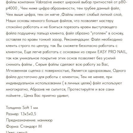
файлы компании Vabrazive имеют широкий выбор гритностей от р80-
р4000 , Чем ниже цифра абразивности, тем грубее данный файл,
Чем выше цифра, тем он мягче ,Файлы имеют слабый липкий слой,
Наши основы немного больше файлов, что позволяет мастеру
спокойно работать и не бояться порезать краем выступающего
файла подушечку пальца клиента, файл образно "утоплен" в основу,
оставляя по краям тонкий зазор, Рекомендации: Файл необходимо
клеить строго по центру, так Вы сможете безопасно работать с
клиентом, Еще легче работать с основами из серии EASY PRO NAIL,
так как уникальное покрытие этих основ позволяет без усилий
снимать файлы , Серые файлы сделают всю работу за Вас,
Мгновенная сцепка с поверхностью, Является одноразовым, Одного
файла достаточно для работы с клиентом, Тем не менее, при
индивидуальном использовании ( в личных целях) файл используют
многократно, Абразив не сыпится, Протестируйте и все сами
поймете , Цена Вас приятно удивит,
Толщина: Soft 1 мм
Размер: 13x5x0,5
Предназначение: маникюр
Форма: Стандарт M
Цвет: серый