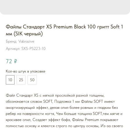
Файлы Стандарт XS Premium Black 100 гритт Soft 1
мм (SIK черный)
Бренд: Vabrazive
Артикул:
SXS-PS223-10
72
₽
Кол-во штук в упаковке
10
25
50
Файл Стандарт XS с мягкой прослойкой разной толщины,
обозначается словом SOFT, Подложка 1 мм Файлы SOFT имеют
амортизирующий эффект, делая опил более ровным и гладким без
ребер на поверхности ногтя, Чем больше толщина SOFT,тем мягче и
красивее опил, Создает эффект бафа, Файлы Premium покрывают
полностью основу и клеются строго по центру основы, Из-за своего