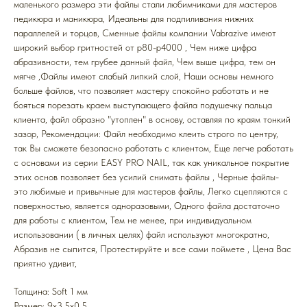
маленького размера эти файлы стали любимчиками для мастеров
педикюра и маникюра, Идеальны для подпиливания нижних
параллелей и торцов, Cменные файлы компании Vabrazive имеют
широкий выбор гритностей от р80-р4000 , Чем ниже цифра
абразивности, тем грубее данный файл, Чем выше цифра, тем он
мягче ,Файлы имеют слабый липкий слой, Наши основы немного
больше файлов, что позволяет мастеру спокойно работать и не
бояться порезать краем выступающего файла подушечку пальца
клиента, файл образно "утоплен" в основу, оставляя по краям тонкий
зазор, Рекомендации: Файл необходимо клеить строго по центру,
так Вы сможете безопасно работать с клиентом, Еще легче работать
с основами из серии EASY PRO NAIL, так как уникальное покрытие
этих основ позволяет без усилий снимать файлы , Черные файлы-
это любимые и привычные для мастеров файлы, Легко сцепляются с
поверхностью, является одноразовыми, Одного файла достаточно
для работы с клиентом, Тем не менее, при индивидуальном
использовании ( в личных целях) файл используют многократно,
Абразив не сыпится, Протестируйте и все сами поймете , Цена Вас
приятно удивит,
Толщина: Soft 1 мм
Размер: 9x3,5x0,5