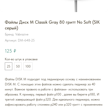
Файлы Диск M Classik Gray 80 гритт No Soft (SIK
серый)
Бренд: Vabrazive
Артикул:
DM-648-25
125
₽
Кол-во штук в упаковке
25
50
100
Файлы DISK M подходят под педикюрную основу с наименованием
DISK M. С помощью этих файлов можно сделать педикюр за 40
минут. Важное правило в работе с файлами- использовать три
абразива. К примеру, первый файл p100 , далее вы берете p180, И
третий завершающий файл p320. Для идеального педикюра, можно
зафиксировать работу спонжем p240 или p320 гритт с применением