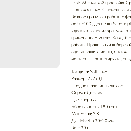
DISK M с мягкой прослойкой 
Подложка 1 мм. С помощью эти
Важное правило в работе с фа
файл p100 , далее вы берете 
идеального педикюра, можно з
применением масла. Каждый ф
работы. Правильный выбор фа
оценят ваши клиенты, а также
мастеров. Протестируйте, резу
Толщина: Soft 1 мм
Размер: 2x2x0,1
Предназначение: педикюр
Форма: Диск M
Цвет: черный
Абразивность: 180 гритт
Mатериал: SIK
ДxШxВ: 45x30x30 мм
Вес: 30 г