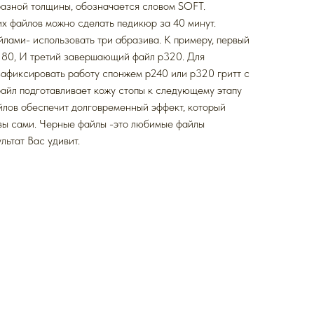
разной толщины, обозначается словом SOFT.
х файлов можно сделать педикюр за 40 минут.
йлами- использовать три абразива. К примеру, первый
p180, И третий завершающий файл p320. Для
афиксировать работу спонжем p240 или p320 гритт с
айл подготавливает кожу стопы к следующему этапу
йлов обеспечит долговременный эффект, который
 вы сами. Черные файлы -это любимые файлы
льтат Вас удивит.