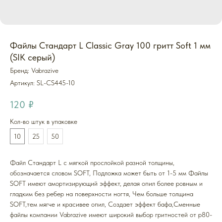
Файлы Стандарт L Classic Gray 100 гритт Soft 1 мм
(SIK серый)
Бренд: Vabrazive
Артикул:
SL-CS445-10
120
₽
Кол-во штук в упаковке
10
25
50
Файл Стандарт L с мягкой прослойкой разной толщины,
обозначается словом SOFT, Подложка может быть от 1-5 мм Файлы
SOFT имеют амортизирующий эффект, делая опил более ровным и
гладким без ребер на поверхности ногтя, Чем больше толщина
SOFT,тем мягче и красивее опил, Создает эффект бафа,Cменные
файлы компании Vabrazive имеют широкий выбор гритностей от р80-