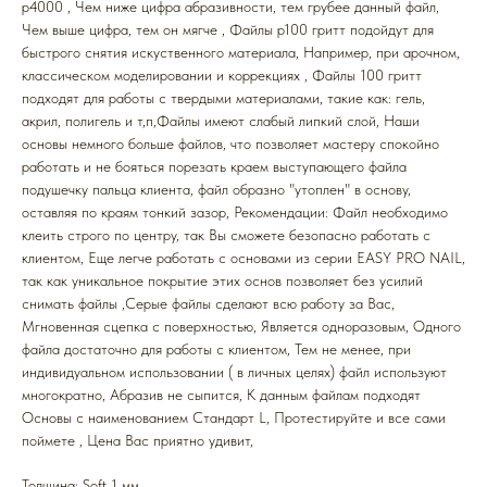
р4000 , Чем ниже цифра абразивности, тем грубее данный файл,
Чем выше цифра, тем он мягче , Файлы р100 гритт подойдут для
быстрого снятия искуственного материала, Например, при арочном,
классическом моделировании и коррекциях , Файлы 100 гритт
подходят для работы с твердыми материалами, такие как: гель,
акрил, полигель и т,п,Файлы имеют слабый липкий слой, Наши
основы немного больше файлов, что позволяет мастеру спокойно
работать и не бояться порезать краем выступающего файла
подушечку пальца клиента, файл образно "утоплен" в основу,
оставляя по краям тонкий зазор, Рекомендации: Файл необходимо
клеить строго по центру, так Вы сможете безопасно работать с
клиентом, Еще легче работать с основами из серии EASY PRO NAIL,
так как уникальное покрытие этих основ позволяет без усилий
снимать файлы ,Серые файлы сделают всю работу за Вас,
Мгновенная сцепка с поверхностью, Является одноразовым, Одного
файла достаточно для работы с клиентом, Тем не менее, при
индивидуальном использовании ( в личных целях) файл используют
многократно, Абразив не сыпится, К данным файлам подходят
Основы с наименованием Стандарт L, Протестируйте и все сами
поймете , Цена Вас приятно удивит,
Толщина: Soft 1 мм