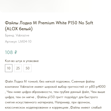
Файлы Лодка M Premium White P150 No Soft
(ALOX белый)
Бренд: Vabrazive
Артикул:
LM04-10
108
₽
Кол-во штук в упаковке
10
25
50
Файл Лодка M тонкий, без мягкой подложки, Cменные файлы
компании Vabrazive имеют широкий выбор гритностей от р80-р4000
, Чем ниже цифра абразивности, тем грубее данный файл, Чем выше
цифра, тем он мягче , Файлы р150 гритт подойдут для быстрого
снятия искуственного материала, Например, при арочном,
классическом моделировании и коррекциях ,Файлы имеют слабый