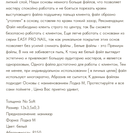
липкий слой, Наши основы немного больше файлов, что позволяет
мастеру спокойно работать и не бояться порезать краем
выступающего файла подушечку пальца клиента, файл образно
"утоплен" в основу, оставляя по краям тонкий зазор, Рекомендации:
Файл необходимо клеить строго по центру, так Вы сможете
безопасно работать с клиентом, Еще легче работать с основами из
серии EASY PRO NAIL, так как уникальное покрытие этих основ
позволяет без усилий снимать файлы , Белые файлы - это Премиум
файлы, В них не забивается пыль, К тому же белый файл выглядит
эстетично и привлекает большую аудиторию мастеров, и является
одноразовым, Одного файла достаточно для работы с клиентом, Тем
не менее, при индивидуальном использовании ( в личных целях) файл
используют многократно, Абразив не сыпится, К данным файлам
подходят Основы с наименованием Лодка M, Протестируйте и все
сами поймете , Цена Вас приятно удивит,
Толщина: No Soft
Размер: 13x3,5x0,3
Предназначение: маникюр
Форма: Лодка M
Цвет: белый
Абразивность: P150