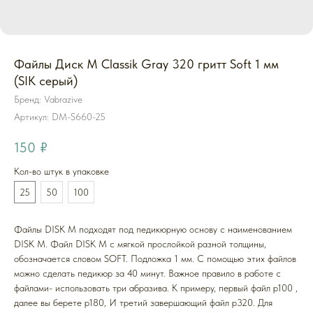
Файлы Диск M Classik Gray 320 гритт Soft 1 мм
(SIK серый)
Бренд: Vabrazive
Артикул:
DM-S660-25
150
₽
Кол-во штук в упаковке
25
50
100
Файлы DISK M подходят под педикюрную основу с наименованием
DISK M. Файл DISK M с мягкой прослойкой разной толщины,
обозначается словом SOFT. Подложка 1 мм. С помощью этих файлов
можно сделать педикюр за 40 минут. Важное правило в работе с
файлами- использовать три абразива. К примеру, первый файл p100 ,
далее вы берете p180, И третий завершающий файл p320. Для