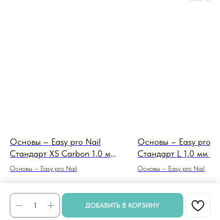
Основы – Easy pro Nail
Основы – Easy pro N
Стандарт XS Carbon 1,0 мм
Стандарт L 1,0 мм (м
(металл черный)
пленка Easy)
Основы – Easy pro Nail
Основы – Easy pro Nail
350
₽
780
₽
ДОБАВИТЬ В КОРЗИНУ