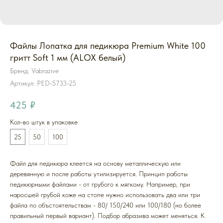
Файлы Лопатка для педикюра Premium White 100
гритт Soft 1 мм (ALOX белый)
Бренд: Vabrazive
Артикул:
PED-S733-25
425
₽
Кол-во штук в упаковке
25
50
100
Файл для педикюра клеется на основу металлическую или
деревянную и после работы утилизируется. Принцип работы
педикюрными файлами - от грубого к мягкому. Например, при
наросшей грубой коже на стопе нужно использовать два или три
файла по объстоятельствам - 80/ 150/240 или 100/180 (но более
правильный первый вариант). Подбор абразива может меняться. К