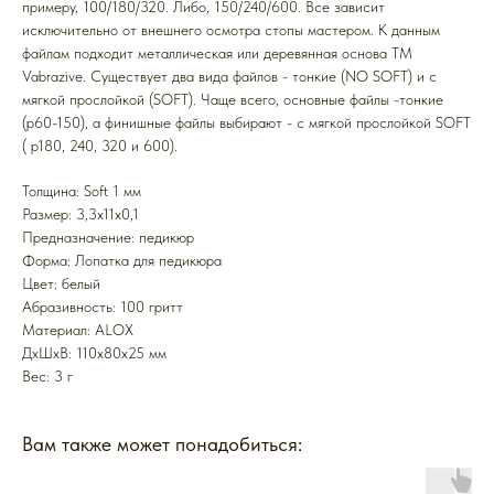
примеру, 100/180/320. Либо, 150/240/600. Все зависит
исключительно от внешнего осмотра стопы мастером. К данным
файлам подходит металлическая или деревянная основа ТМ
Vabrazive. Существует два вида файлов - тонкие (NO SOFT) и с
мягкой прослойкой (SOFT). Чаще всего, основные файлы -тонкие
(р60-150), а финишные файлы выбирают - с мягкой прослойкой SOFT
( р180, 240, 320 и 600).
Толщина: Soft 1 мм
Размер: 3,3x11x0,1
Предназначение: педикюр
Форма: Лопатка для педикюра
Цвет: белый
Абразивность: 100 гритт
Mатериал: ALOX
ДxШxВ: 110x80x25 мм
Вес: 3 г
Вам также может понадобиться: