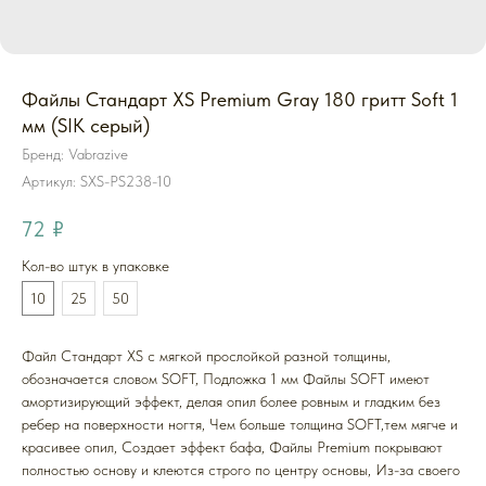
Файлы Стандарт XS Premium Gray 180 гритт Soft 1
мм (SIK серый)
Бренд: Vabrazive
Артикул:
SXS-PS238-10
72
₽
Кол-во штук в упаковке
10
25
50
Файл Стандарт XS с мягкой прослойкой разной толщины,
обозначается словом SOFT, Подложка 1 мм Файлы SOFT имеют
амортизирующий эффект, делая опил более ровным и гладким без
ребер на поверхности ногтя, Чем больше толщина SOFT,тем мягче и
красивее опил, Создает эффект бафа, Файлы Premium покрывают
полностью основу и клеются строго по центру основы, Из-за своего