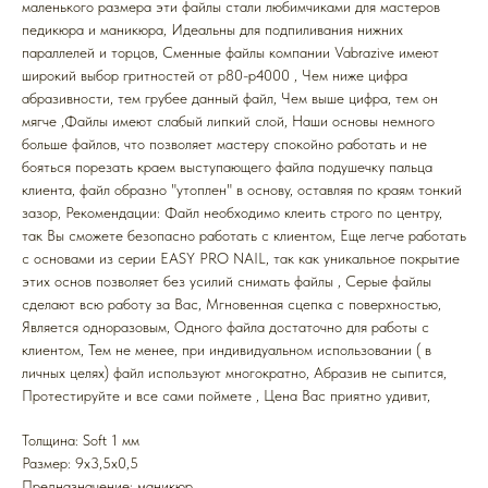
маленького размера эти файлы стали любимчиками для мастеров
педикюра и маникюра, Идеальны для подпиливания нижних
параллелей и торцов, Cменные файлы компании Vabrazive имеют
широкий выбор гритностей от р80-р4000 , Чем ниже цифра
абразивности, тем грубее данный файл, Чем выше цифра, тем он
мягче ,Файлы имеют слабый липкий слой, Наши основы немного
больше файлов, что позволяет мастеру спокойно работать и не
бояться порезать краем выступающего файла подушечку пальца
клиента, файл образно "утоплен" в основу, оставляя по краям тонкий
зазор, Рекомендации: Файл необходимо клеить строго по центру,
так Вы сможете безопасно работать с клиентом, Еще легче работать
с основами из серии EASY PRO NAIL, так как уникальное покрытие
этих основ позволяет без усилий снимать файлы , Серые файлы
сделают всю работу за Вас, Мгновенная сцепка с поверхностью,
Является одноразовым, Одного файла достаточно для работы с
клиентом, Тем не менее, при индивидуальном использовании ( в
личных целях) файл используют многократно, Абразив не сыпится,
Протестируйте и все сами поймете , Цена Вас приятно удивит,
Толщина: Soft 1 мм
Размер: 9x3,5x0,5
Предназначение: маникюр