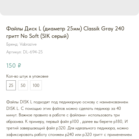
Файлы Диск L (диаметр 25мм) Classik Gray 240
гритт No Soft (SIK серый)
Бренд: Vabrazive
Артикул:
DL-694-25
150
₽
Кол-во штук в упаковке
25
50
100
Файлы DISK L подходят под педикюрную основу с наименованием
DISK L. С помощью этих файлов можно сделать педикюр за 40
минут. Важное правило в работе с файлами- использовать три
абразива. К примеру, первый файл p100 , далее вы берете p180, И
третий завершающий файл p320. Для идеального педикюра, можно
зафиксировать работу спонжем p240 или p320 гритт с применением