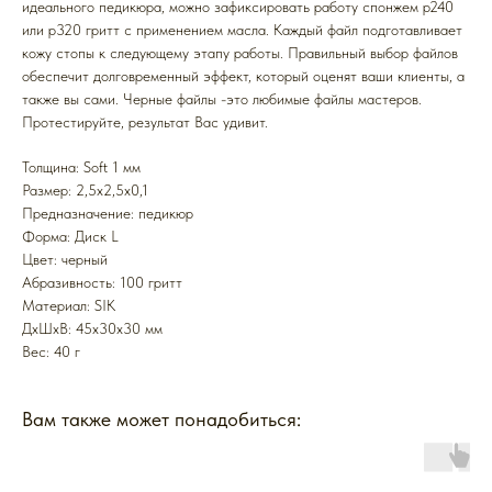
идеального педикюра, можно зафиксировать работу спонжем p240
или p320 гритт с применением масла. Каждый файл подготавливает
кожу стопы к следующему этапу работы. Правильный выбор файлов
обеспечит долговременный эффект, который оценят ваши клиенты, а
также вы сами. Черные файлы -это любимые файлы мастеров.
Протестируйте, результат Вас удивит.
Толщина: Soft 1 мм
Размер: 2,5x2,5x0,1
Предназначение: педикюр
Форма: Диск L
Цвет: черный
Абразивность: 100 гритт
Mатериал: SIK
ДxШxВ: 45x30x30 мм
Вес: 40 г
Вам также может понадобиться: