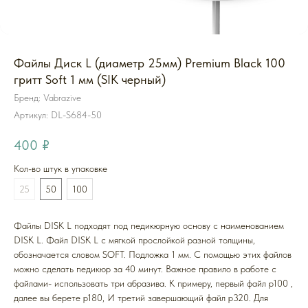
Файлы Диск L (диаметр 25мм) Premium Black 100
гритт Soft 1 мм (SIK черный)
Бренд: Vabrazive
Артикул:
DL-S684-50
400
₽
Кол-во штук в упаковке
25
50
100
Файлы DISK L подходят под педикюрную основу с наименованием
DISK L. Файл DISK L с мягкой прослойкой разной толщины,
обозначается словом SOFT. Подложка 1 мм. С помощью этих файлов
можно сделать педикюр за 40 минут. Важное правило в работе с
файлами- использовать три абразива. К примеру, первый файл p100 ,
далее вы берете p180, И третий завершающий файл p320. Для