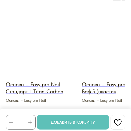
Основы – Easy pro Nail
Основы – Easy pro N
Стандарт L Titan-Carbon
Баф S (пластик
0,8 мм (титан-карбон,
прозрачный)
Основы – Easy pro Nail
Основы – Easy pro Nail
черный)
650
₽
84
₽
ДОБАВИТЬ В КОРЗИНУ