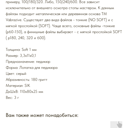
примеру, 100/180/320. Либо, 150/240/600. Все зависит
исключительно от внешнего осмотра стопы мастером. К данным
файлам подходит металлическая или деревянная основа ТМ
Vabrazive. Существует два вида файлов - тонкие (NO SOFT) и с
мягкой прослойкой (SOFT). Чаще всего, основные файлы -тонкие
(р60-150), а финишные файлы выбирают - с мягкой прослойкой SOFT
( р180, 240, 320 и 600).
Толщина: Soft 1 мм
Размер: 3,3x11x0,1
Предназначение: педикюр
Форма: Лопатка для педикюра
Цвет: серый
Абразивность: 180 гритт
Mатериал: SIK
ДxШxВ: 110x80x25 мм
Вес: 3 г
Вам также может понадобиться: