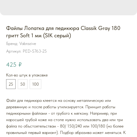
Файлы Лопатка для педикюра Classik Gray 180
гритт Soft 1 мм (SIK серый)
Бренд: Vabrazive
Артикул:
PED-S763-25
425
₽
Кол-во штук в упаковке
25
50
100
Файл для педикюра клеется на основу металлическую или
деревянную и после работы утилизируется. Принцип работы
педикюрными файлами - от грубого к мягкому. Например, при
наросшей грубой коже на стопе нужно использовать два или три
файла по объстоятельствам - 80/ 150/240 или 100/180 (но более
правильный первый вариант). Подбор абразива может меняться. К