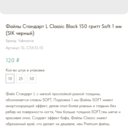
Файлы Стандарт L Classic Black 150 гритт Soft 1 мм
(SIK черный)
Бренд: Vabrazive
Артикул:
SL-CS433-10
120
₽
Кол-во штук в упаковке
10
25
50
Файл Стандарт L с мягкой прослойкой разной толщины,
обозначается словом SOFT, Подложка 1 мм Файлы SOFT имеют
амортизирующий эффект, делая опил более ровным и гладким без
ребер на поверхности ногтя, Чем больше толщина SOFT,тем мягче и
красивее опил, Создает эффект бафа, Файлы Classic имеют
обрезанный край, что делает их дешевле, чем Premium файлы,