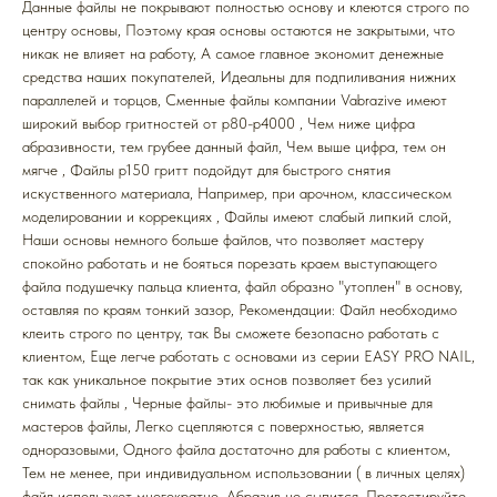
Данные файлы не покрывают полностью основу и клеются строго по
центру основы, Поэтому края основы остаются не закрытыми, что
никак не влияет на работу, А самое главное экономит денежные
средства наших покупателей, Идеальны для подпиливания нижних
параллелей и торцов, Cменные файлы компании Vabrazive имеют
широкий выбор гритностей от р80-р4000 , Чем ниже цифра
абразивности, тем грубее данный файл, Чем выше цифра, тем он
мягче , Файлы р150 гритт подойдут для быстрого снятия
искуственного материала, Например, при арочном, классическом
моделировании и коррекциях , Файлы имеют слабый липкий слой,
Наши основы немного больше файлов, что позволяет мастеру
спокойно работать и не бояться порезать краем выступающего
файла подушечку пальца клиента, файл образно "утоплен" в основу,
оставляя по краям тонкий зазор, Рекомендации: Файл необходимо
клеить строго по центру, так Вы сможете безопасно работать с
клиентом, Еще легче работать с основами из серии EASY PRO NAIL,
так как уникальное покрытие этих основ позволяет без усилий
снимать файлы , Черные файлы- это любимые и привычные для
мастеров файлы, Легко сцепляются с поверхностью, является
одноразовыми, Одного файла достаточно для работы с клиентом,
Тем не менее, при индивидуальном использовании ( в личных целях)
файл используют многократно, Абразив не сыпится, Протестируйте