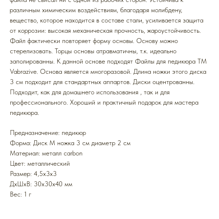
различным химическим воздействиям, благодаря молибдену,
вещество, которое находится в составе стали, усиливается защита
от коррозии: высокая механическая прочность, жароустойчивость.
Файл фактически повторяет форму основы. Основу можно
стерелизовать. Торцы основы атравматичны, т.к. идеально
заполированны. К данной основе подходят Файлы для педикюра ТМ
Vabrazive. Основа является многоразовой. Длина ножки этого диска
3 см подходит для стандартных аппартов. Диски оцентрованны.
Подходит, как для домашнего использования , так и для
профессионального. Хороший и практичный подарок для мастера
педикюра.
Предназначение: педикюр
Форма: Диск M ножка 3 см диаметр 2 см
Mатериал: металл carbon
Цвет: металлический
Размер: 4,5х3х3
ДxШxВ: 30x30x40 мм
Вес: 1 г