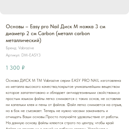
Основы – Easy pro Nail Диск M ножка 3 см
диаметр 2 см Carbon (металл carbon
металлический)
Бренд: Vabrazive
Артикул:
DM-EASY3
1 300
₽
Основа ДИСК M ТМ Vabrazive серии EASY PRO NAIL изготовлена
из металла высокого качества,покрытое уникальнейшим веществом
которое запатентовано и обладает антиадгезивными свойствами,а
простым языком файлы легко снимаются с таких основ, не оставляя
ни капельки клея и пены от файлов. Файл легко снимается на отрыв,
но в бок не съезжает. Теперь не нужно часами замачивать и
отчищать Ваши основы.Просто получайте удовольствие от работы.
На данную основу файлы клеются строго по центру, чтобы край
файла не свисал ни с одной из рабочих сторон. Устойчива к