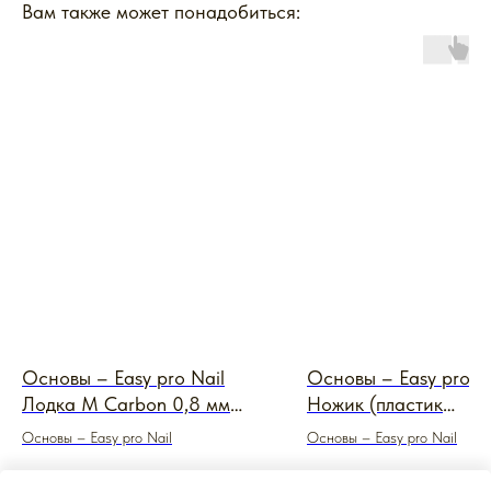
Вам также может понадобиться:
Основы – Easy pro Nail
Основы – Easy pro N
Лодка M Carbon 0,8 мм
Ножик (пластик
(металл черный)
прозрачный)
Основы – Easy pro Nail
Основы – Easy pro Nail
550
₽
180
₽