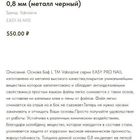
0,8 мм (металл черный)
Бренд: Vabrazive
EASY-M-M10
550.00
₽
ДОБАВИТЬ В КОРЗИНУ
Описание: Основа Баф L ТМ Vabrazive серии EASY PRO NAIL
изготовлена из металла высокого качества,покрытое уникальнейшим
веществом которое запатентовано и обладает антиадгезивными
свойствами,а простым языком файлы легко снимаются с таких основ,
не оставляя ни капельки клея и пены от файлов. Файл легко
снимается на отрыв но в бок не съезжает.Теперь не нужно часами
замачивать и отчищать Ваши основы.Просто получайте удовольствие
от работы. Устойчива к различным химическим воздействиям,
благодаря молибдену, вещество, которое находится в составе стали,
усиливается защита от коррозии: высокая механическая прочность,
жароустойчивость. Толщина данной основы 0,8 мм,делает ее легкой