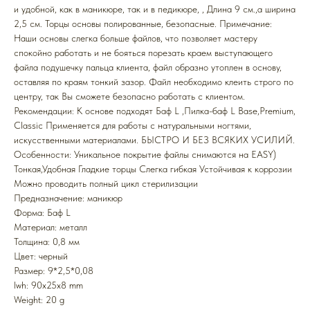
и удобной, как в маникюре, так и в педикюре, , Длина 9 см.,а ширина
2,5 см. Торцы основы полированные, безопасные. Примечание:
Наши основы слегка больше файлов, что позволяет мастеру
спокойно работать и не бояться порезать краем выступающего
файла подушечку пальца клиента, файл образно утоплен в основу,
оставляя по краям тонкий зазор. Файл необходимо клеить строго по
центру, так Вы сможете безопасно работать с клиентом.
Рекомендации: К основе подходят Баф L ,Пилка-баф L Base,Premium,
Classic Применяется для работы с натуральными ногтями,
искусственными материалами. БЫСТРО И БЕЗ ВСЯКИХ УСИЛИЙ.
Особенности: Уникальное покрытие файлы снимаются на EASY)
Тонкая,Удобная Гладкие торцы Слегка гибкая Устойчивая к коррозии
Можно проводить полный цикл стерилизации
Предназначение: маникюр
Форма: Баф L
Mатериал: металл
Толщина: 0,8 мм
Цвет: черный
Размер: 9*2,5*0,08
lwh: 90x25x8 mm
Weight: 20 g