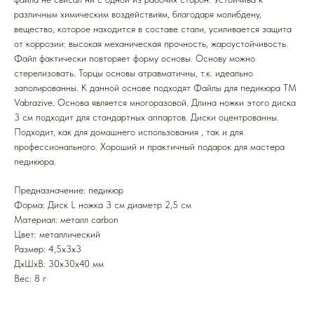
различным химическим воздействиям, благодаря молибдену,
вещество, которое находится в составе стали, усиливается защита
от коррозии: высокая механическая прочность, жароустойчивость.
Файл фактически повторяет форму основы. Основу можно
стерелизовать. Торцы основы атравматичны, т.к. идеально
заполированны. К данной основе подходят Файлы для педикюра ТМ
Vabrazive. Основа является многоразовой. Длина ножки этого диска
3 см подходит для стандартных аппартов. Диски оцентрованны.
Подходит, как для домашнего использования , так и для
профессионального. Хороший и практичный подарок для мастера
педикюра.
Предназначение: педикюр
Форма: Диск L ножка 3 см диаметр 2,5 см
Mатериал: металл carbon
Цвет: металлический
Размер: 4,5х3х3
ДxШxВ: 30x30x40 мм
Вес: 8 г