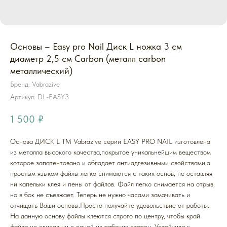
Основы – Easy pro Nail Диск L ножка 3 см
диаметр 2,5 см Carbon (металл carbon
металлический)
Бренд: Vabrazive
Артикул:
DL-EASY3
1 500
₽
Основа ДИСК L ТМ Vabrazive серии EASY PRO NAIL изготовлена
из металла высокого качества,покрытое уникальнейшим веществом
которое запатентовано и обладает антиадгезивными свойствами,а
простым языком файлы легко снимаются с таких основ, не оставляя
ни капельки клея и пены от файлов. Файл легко снимается на отрыв,
но в бок не съезжает. Теперь не нужно часами замачивать и
отчищать Ваши основы.Просто получайте удовольствие от работы.
На данную основу файлы клеются строго по центру, чтобы край
файла не свисал ни с одной из рабочих сторон. Устойчива к