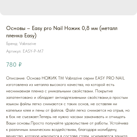
Основы – Easy pro Nail Ножик 0,8 мм (металл
пленка Easy)
Бренд: Vabrazive
Артикул:
EASY-P-M7
780
₽
Описание: Основа НОЖИК ТМ Vabrazive серии EASY PRO NAIL
изготовлена из металла высокого качества, на которой есть
неснимаемая пленка с уникальными свойствами. Покрытие
запатентовано и обладает антиадгезивными свойствами,а простым
языком файлы легко снимаются с таких основ, не оставляя ни
капельки клея и пены от файлов. Файл легко снимается на отрыв, но
в бок не съезжает.Теперь не нужно часами замачивать и отчищать
Ваши основы.Просто получайте удовольствие от работы. Устойчива
к различным химическим воздействиям, благодаря молибдену,
вещество, которое находится в составе стали, усиливается защита