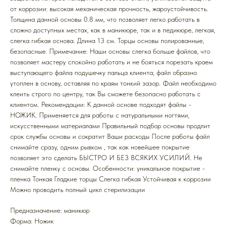
от коррозии: высокая механическая прочность, жароустойчивость.
Толщина данной основы 0.8 мм, что позволяет легко работать в
сложно доступных местах, как в маникюре, так и в педикюре, легкая,
слегка гибкая основа. Длина 13 см. Торцы основы полированные,
безопасные. Примечание: Наши основы слегка больше файлов, что
позволяет мастеру спокойно работать и не бояться порезать краем
выступающего файла подушечку пальца клиента, файл образно
утоплен в основу, оставляя по краям тонкий зазор. Файл необходимо
клеить строго по центру, так Вы сможете безопасно работать с
клиентом. Рекомендации: К данной основе подходят файлы -
НОЖИК. Применяется для работы с натуральными ногтями,
искусственными материалами Правильный подбор основы продлит
срок службы основы и сократит Ваши расходы После работы файл
снимайте сразу, одним рывком , так как новейшее покрытие
позволяет это сделать БЫСТРО И БЕЗ ВСЯКИХ УСИЛИЙ. Не
снимайте пленку с основы. Особенности: уникальное покрытие -
пленка Тонкая Гладкие торцы Слегка гибкая Устойчивая к коррозии
Можно проводить полный цикл стерилизации
Предназначение: маникюр
Форма: Ножик