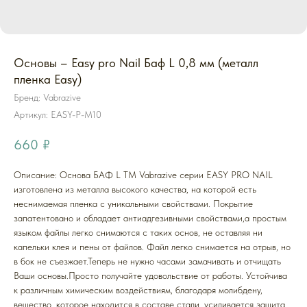
Основы – Easy pro Nail Баф L 0,8 мм (металл
пленка Easy)
Бренд: Vabrazive
Артикул:
EASY-P-M10
660
₽
Описание: Основа БАФ L ТМ Vabrazive серии EASY PRO NAIL
изготовлена из металла высокого качества, на которой есть
неснимаемая пленка с уникальными свойствами. Покрытие
запатентовано и обладает антиадгезивными свойствами,а простым
языком файлы легко снимаются с таких основ, не оставляя ни
капельки клея и пены от файлов. Файл легко снимается на отрыв, но
в бок не съезжает.Теперь не нужно часами замачивать и отчищать
Ваши основы.Просто получайте удовольствие от работы. Устойчива
к различным химическим воздействиям, благодаря молибдену,
вещество, которое находится в составе стали, усиливается защита