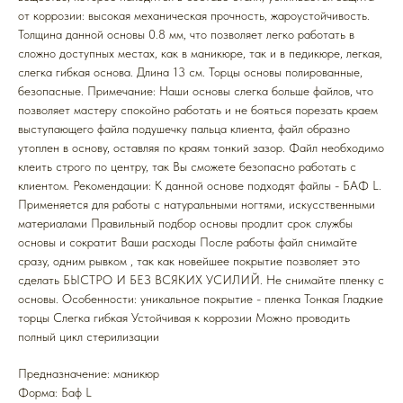
от коррозии: высокая механическая прочность, жароустойчивость.
Толщина данной основы 0.8 мм, что позволяет легко работать в
сложно доступных местах, как в маникюре, так и в педикюре, легкая,
слегка гибкая основа. Длина 13 см. Торцы основы полированные,
безопасные. Примечание: Наши основы слегка больше файлов, что
позволяет мастеру спокойно работать и не бояться порезать краем
выступающего файла подушечку пальца клиента, файл образно
утоплен в основу, оставляя по краям тонкий зазор. Файл необходимо
клеить строго по центру, так Вы сможете безопасно работать с
клиентом. Рекомендации: К данной основе подходят файлы - БАФ L.
Применяется для работы с натуральными ногтями, искусственными
материалами Правильный подбор основы продлит срок службы
основы и сократит Ваши расходы После работы файл снимайте
сразу, одним рывком , так как новейшее покрытие позволяет это
сделать БЫСТРО И БЕЗ ВСЯКИХ УСИЛИЙ. Не снимайте пленку с
основы. Особенности: уникальное покрытие - пленка Тонкая Гладкие
торцы Слегка гибкая Устойчивая к коррозии Можно проводить
полный цикл стерилизации
Предназначение: маникюр
Форма: Баф L