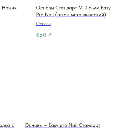
l Ножик
Основы Стандарт M 0,6 мм Easy
Pro Nail (титан металлический)
Основы
660
₽
одка L
Основы – Easy pro Nail Стандарт