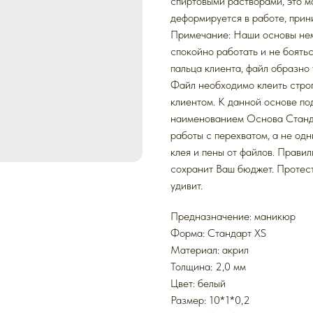
спиртовыми растворами, это м
деформируется в работе, при
Примечание: Наши основы нем
спокойно работать и не боять
пальца клиента, файл образно 
Файл необходимо клеить строг
клиентом. К данной основе п
наименованием Основа Станда
работы с перехватом, а не одн
клея и пены от файлов. Прави
сохранит Ваш бюджет. Протест
удивит.
Предназначение: маникюр
Форма: Стандарт XS
Mатериал: акрил
Толщина: 2,0 мм
Цвет: белый
Размер: 10*1*0,2