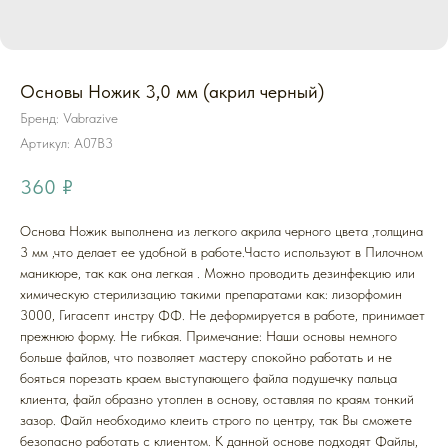
Основы Ножик 3,0 мм (акрил черный)
Бренд: Vabrazive
Артикул:
A07B3
360
₽
Основа Ножик выполнена из легкого акрила черного цвета ,толщина
3 мм ,что делает ее удобной в работе.Часто используют в Пилочном
маникюре, так как она легкая . Можно проводить дезинфекцию или
химическую стерилизацию такими препаратами как: лизорфомин
3000, Гигасепт инстру ФФ. Не деформируется в работе, принимает
прежнюю форму. Не гибкая. Примечание: Наши основы немного
больше файлов, что позволяет мастеру спокойно работать и не
бояться порезать краем выступающего файла подушечку пальца
клиента, файл образно утоплен в основу, оставляя по краям тонкий
зазор. Файл необходимо клеить строго по центру, так Вы сможете
безопасно работать с клиентом. К данной основе подходят Файлы,