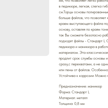
мм, что позволяет легко работ
в педикюре, легкая, слегка ги
см.Торцы основы полированны
больше файлов, что позволяет 
краем выступающего файла под
основу, оставляя по краям тон
так Вы сможете безопасно раб
подходят файлы - Стандарт L 
педикюра и маникюра в работ
материалом. Эта классическа
продлит срок службы основы 
сразу,с перехватами, а не одн
или пены от файлов. Особенно
Устойчива к коррозии Можно 
Предназначение: маникюр
Форма: Стандарт L
Mатериал: металл
Толщина: 0,8 мм