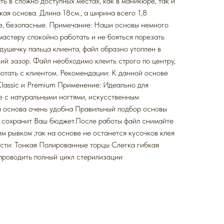
ать в сложно доступных местах, как в маникюре, так и
бкая основа. Длина 18см., а ширина всего 1,8
е, безопасные. Примечание: Наши основы немного
мастеру спокойно работать и не бояться порезать
ушечку пальца клиента, файл образно утоплен в
кий зазор. Файл необходимо клеить строго по центру,
отать с клиентом. Рекомендации: К данной основе
Classic и Premium Применение: Идеально для
е с натуральными ногтями, искусственным
я основа очень удобна Правильный подбор основы
и сохранит Ваш бюджет.После работы файл снимайте
им рывком ,так на основе не останется кусочков клея
сти: Тонкая Полированные торцы Слегка гибкая
проводить полный цикл стерилизации