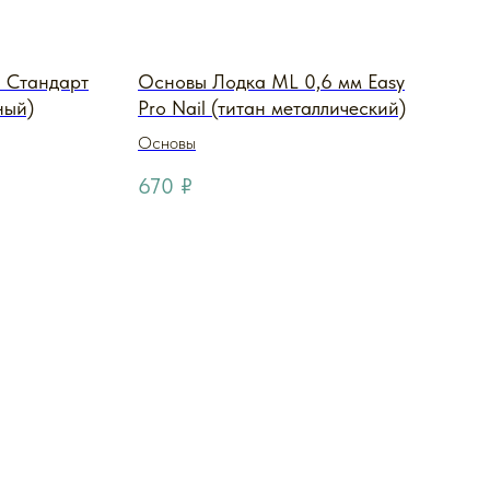
l Стандарт
Основы Лодка ML 0,6 мм Easy
ный)
Pro Nail (титан металлический)
Основы
670
₽