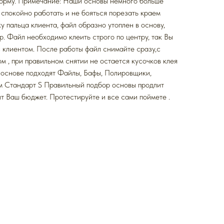
орму. Примечание: Наши основы немного больше
 спокойно работать и не бояться порезать краем
 пальца клиента, файл образно утоплен в основу,
р. Файл необходимо клеить строго по центру, так Вы
 клиентом. После работы файл снимайте сразу,с
м , при правильном снятии не остается кусочков клея
й основе подходят Файлы, Бафы, Полировщики,
 Стандарт S Правильный подбор основы продлит
т Ваш бюджет. Протестируйте и все сами поймете .