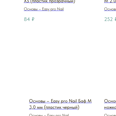
XS (пластик прозрачный)
M 2,0
Основы – Easy pro Nail
Основы
84
₽
252
Основы – Easy pro Nail Баф M
Основ
3,0 мм (пластик черный)
ножка
Carbo
Основы – Easy pro Nail
Основы