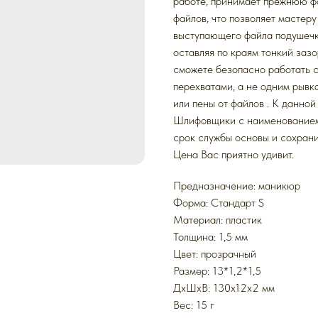
работе, принимает прежнюю ф
файлов, что позволяет мастеру
выступающего файла подушечку
оставляя по краям тонкий зазо
сможете безопасно работать с
перехватами, а не одним рывко
или пены от файлов . К данно
Шлифовщики с наименованием
срок службы основы и сохрани
Цена Вас приятно удивит.
Предназначение: маникюр
Форма: Стандарт S
Mатериал: пластик
Толщина: 1,5 мм
Цвет: прозрачный
Размер: 13*1,2*1,5
ДxШxВ: 130x12x2 мм
Вес: 15 г