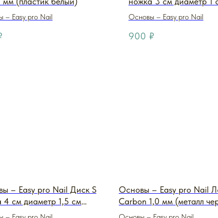
 мм (пластик белый)
ножка 3 см диаметр 1 
(металл carbon металл
 – Easy pro Nail
Основы – Easy pro Nail
₽
900
₽
ы – Easy pro Nail Диск S
Основы – Easy pro Nail 
 4 см диаметр 1,5 см
Carbon 1,0 мм (металл че
n (металл carbon
 – Easy pro Nail
Основы – Easy pro Nail