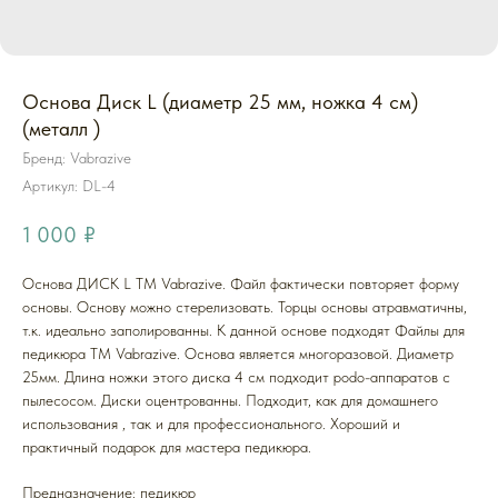
Основа Диск L (диаметр 25 мм, ножка 4 см)
(металл )
Бренд: Vabrazive
Артикул:
DL-4
1 000
₽
Основа ДИСК L ТМ Vabrazive. Файл фактически повторяет форму
основы. Основу можно стерелизовать. Торцы основы атравматичны,
т.к. идеально заполированны. К данной основе подходят Файлы для
педикюра ТМ Vabrazive. Основа является многоразовой. Диаметр
25мм. Длина ножки этого диска 4 см подходит podo-аппаратов c
пылесосом. Диски оцентрованны. Подходит, как для домашнего
использования , так и для профессионального. Хороший и
практичный подарок для мастера педикюра.
Предназначение: педикюр