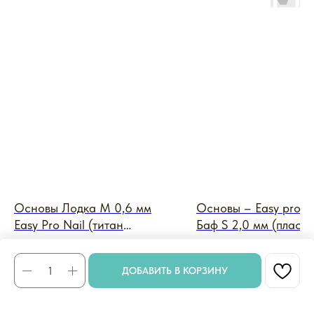
Основы Лодка M 0,6 мм
Основы – Easy pro N
Easy Pro Nail (титан
Баф S 2,0 мм (пласти
металлический)
белый)
Основы
Основы – Easy pro Nail
610
₽
144
₽
ДОБАВИТЬ В КОРЗИНУ