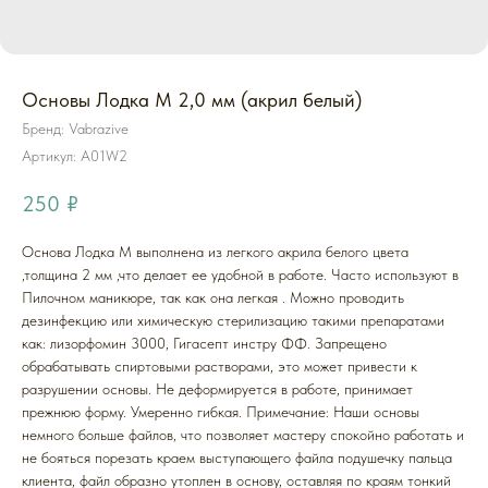
Основы Лодка M 2,0 мм (акрил белый)
Бренд: Vabrazive
Артикул:
A01W2
250
₽
Основа Лодка M выполнена из легкого акрила белого цвета
,толщина 2 мм ,что делает ее удобной в работе. Часто используют в
Пилочном маникюре, так как она легкая . Можно проводить
дезинфекцию или химическую стерилизацию такими препаратами
как: лизорфомин 3000, Гигасепт инстру ФФ. Запрещено
обрабатывать спиртовыми растворами, это может привести к
разрушении основы. Не деформируется в работе, принимает
прежнюю форму. Умеренно гибкая. Примечание: Наши основы
немного больше файлов, что позволяет мастеру спокойно работать и
не бояться порезать краем выступающего файла подушечку пальца
клиента, файл образно утоплен в основу, оставляя по краям тонкий