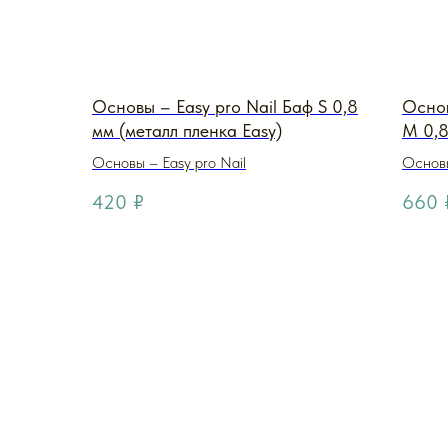
Основы – Easy pro Nail Баф S 0,8
Основ
мм (металл пленка Easy)
M 0,8
Основы – Easy pro Nail
Основы
420
₽
660