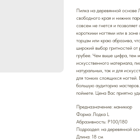
Пилка на деревянной основе Л
свободного края и нижних пара
совсем не гнется и позволяет 
короткими ногтями или в зоне
торцам или краю абразива, чт
широкий выбор гритностей от 
грубее. Чем выше цифра, тем м
искусственного материала, пил
натуральных, так и для искусс
для тонких слоящихся ногтей. 
большую аудиторию мастеров. 
поймете. Цена Вас приятно уди
Предназначение: маникюр
Форма: Лодка L
Абразивность: P100/180
Подраздел: на деревянной ос
Длина: 18 см