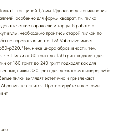
одка L. толщиной 1,5 мм. Идеальна для опиливания
ллелй, особенно для формы квадрат, т.к. пилка
сделать четкие параллели и торцы. В работе с
 кутикулы, необходимо пройтись старой пилкой по
обы не порезать клиента. ТМ Vabrazive имеет
p80-p320. Чем ниже цифра абразивности, тем
ягче. Пилки от 80 гритт до 150 гритт подходят для
ки от 180 гритт до 240 гритт подходят как для
твенных, пилки 320 гритт для деского маникюра, либо
Белые пилки выглядят эстетично и привлекают
Абразив не сыпится. Протестируйте и все сами
вит.
нове