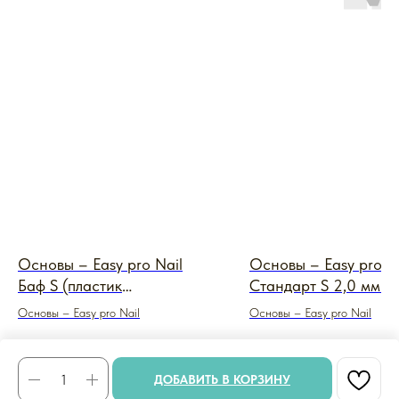
Основы – Easy pro Nail
Основы – Easy pro N
Баф S (пластик
Стандарт S 2,0 мм (
прозрачный)
белый)
Основы – Easy pro Nail
Основы – Easy pro Nail
84
₽
216
₽
ДОБАВИТЬ В КОРЗИНУ