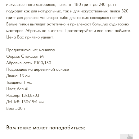
искусственного материала, пилки от 180 гритт до 240 гритт
подходят как для натуральных, так и для искусственных, пилки 320
гритт для деского маникюра, либо для тонких слоящихся ногтей.
Белые пилки выглядят эстетично и привлекают большую аудиторию
мастеров. Абразив не сыпится. Протестируйте и все сами поймете.
Цена Вас приятно удивит.
Предназначение: маникюр
Форма: Стандарт M
Абразивность: P100/150
Подраздел: на деревянной основе
Длина: 13 см
Толщина: 1 мм
Цвет: белый
Размер: 13x1,8x0,1
ДxШxВ: 130x18x1 мм
Вес: 500 г
Вам также может понадобиться: