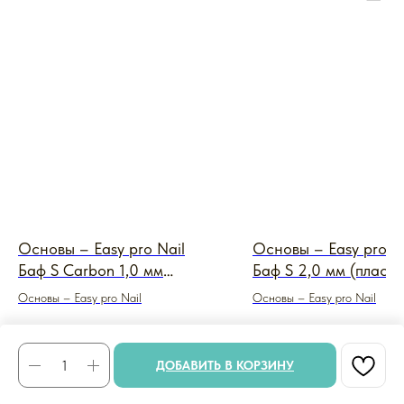
Основы – Easy pro Nail
Основы – Easy pro N
Баф S Carbon 1,0 мм
Баф S 2,0 мм (пласти
(металл черный)
белый)
Основы – Easy pro Nail
Основы – Easy pro Nail
350
₽
144
₽
ДОБАВИТЬ В КОРЗИНУ