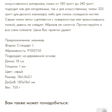
искусственного материала, пилки от 180 гритт до 240 гритт
подходят как для натуральных, так и для искусственных, пилки 320
гритт для деского маникюра, либо для тонких слоящихся ногтей.
Серые пилки легко сцепляются с поверхностью еле прикоснувшись
пилкой, давить не следует. Абразив не сыпится. Протестируйте и
все сами поймете. Цена Вас приятно удивит.
Предназначение: маникюр
Форма: Стандарт L
Абразивность: P100/150
Подраздел: на деревянной основе
Длина: 18 см
Толщина: 1 мм
Цвет: серый
Размер: 18x1,8x0,1
ДxШxВ: 180x18x1 мм
Вес: 750 г
Вам также может понадобиться: